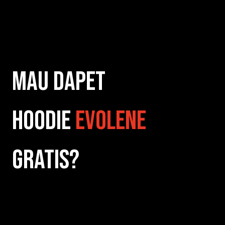
MAU DAPET
HOODIE
EVOLENE
GRATIS?